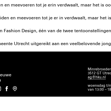
den en meevoeren tot je erin verdwaalt, maar het is 
leiden en meevoeren tot je er in verdwaalt, maar het 
an Fashion Design, één van de twee tentoonstellinge
meente Utrecht uitgereikt aan een veelbelovende jo
Minrebroeders
3512 GT Utre
ieuwe
ag@hku.nl
a
woensdag t/m
van 13:00 – 1