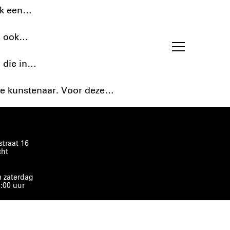
ook een…
is ook…
n die in…
nge kunstenaar. Voor deze…
traat 16
cht
 zaterdag
8:00 uur