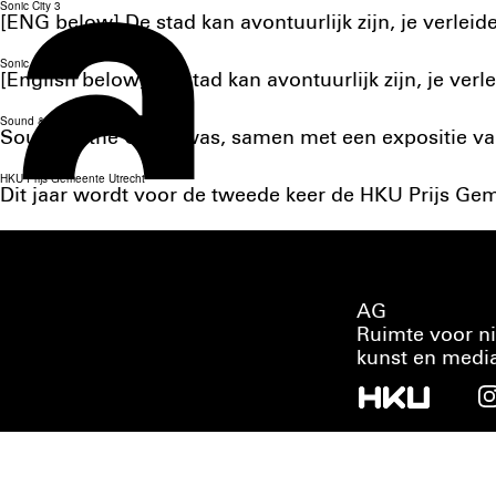
Sonic City 3
[ENG below] De stad kan avontuurlijk zijn, je verlei
Sonic City
[English below] De stad kan avontuurlijk zijn, je ver
Sound & the City II (lockdown)
Sound & the City II was, samen met een expositie v
HKU Prijs Gemeente Utrecht
Dit jaar wordt voor de tweede keer de HKU Prijs Ge
AG
Ruimte voor n
kunst en medi