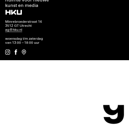
Ruimte voor nieuwe
kunst en media
Minrebroederstraat 16
3512 GT Utrecht
ag@hku.nl
woensdag t/m zaterdag
van 13:00 – 18:00 uur