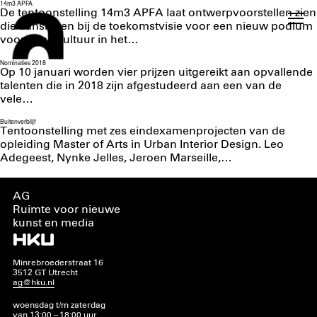
14m3 APFA
De tentoonstelling 14m3 APFA laat ontwerpvoorstellen zien
die aansluiten bij de toekomstvisie voor een nieuw podium
voor beeldcultuur in het…
Nominaties 2018
Op 10 januari worden vier prijzen uitgereikt aan opvallende
talenten die in 2018 zijn afgestudeerd aan een van de
vele…
Buitenverblijf
Tentoonstelling met zes eindexamenprojecten van de
opleiding Master of Arts in Urban Interior Design. Leo
Adegeest, Nynke Jelles, Jeroen Marseille,…
AG
Ruimte voor nieuwe
kunst en media
Minrebroederstraat 16
3512 GT Utrecht
ag@hku.nl
woensdag t/m zaterdag
van 13:00 – 18:00 uur