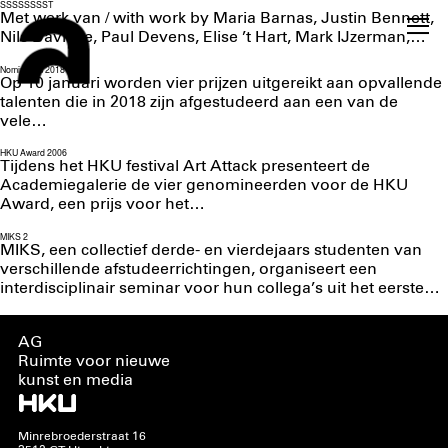
SSSSSSSST
Met werk van / with work by Maria Barnas, Justin Bennett,
Nils Davidse, Paul Devens, Elise ’t Hart, Mark IJzerman,…
Nominaties 2018
Op 10 januari worden vier prijzen uitgereikt aan opvallende
talenten die in 2018 zijn afgestudeerd aan een van de
vele…
HKU Award 2006
Tijdens het HKU festival Art Attack presenteert de
Academiegalerie de vier genomineerden voor de HKU
Award, een prijs voor het…
MIKS 2
MIKS, een collectief derde- en vierdejaars studenten van
verschillende afstudeerrichtingen, organiseert een
interdisciplinair seminar voor hun collega’s uit het eerste…
AG
Ruimte voor nieuwe
kunst en media
Minrebroederstraat 16