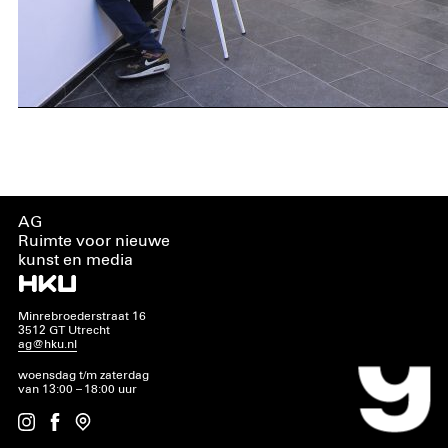
AG
Ruimte voor nieuwe
kunst en media
Minrebroederstraat 16
3512 GT Utrecht
ag@hku.nl
woensdag t/m zaterdag
van 13:00 – 18:00 uur