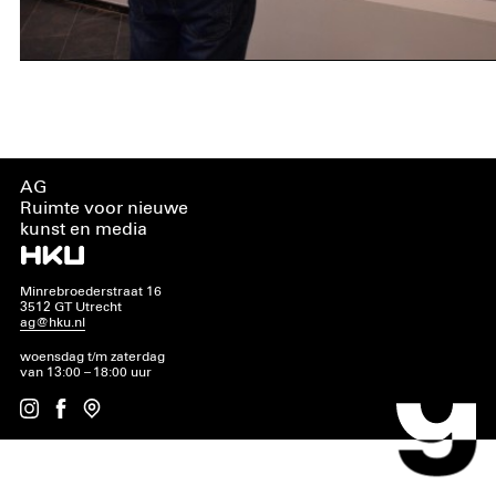
AG
Ruimte voor nieuwe
kunst en media
Minrebroederstraat 16
3512 GT Utrecht
ag@hku.nl
woensdag t/m zaterdag
van 13:00 – 18:00 uur