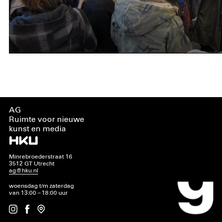
AG
Ruimte voor nieuwe
kunst en media
Minrebroederstraat 16
3512 GT Utrecht
ag@hku.nl
woensdag t/m zaterdag
van 13:00 – 18:00 uur