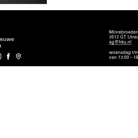
Minrebroeders
3512 GT Utre
ieuwe
ag@hku.nl
a
woensdag t/m
van 13:00 – 1