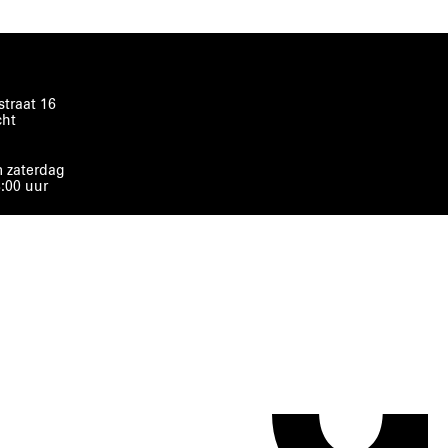
traat 16
cht
 zaterdag
8:00 uur