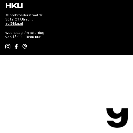
Minrebroederstraat 16
3512 GT Utrecht
ag@hku.nl
woensdag t/m zaterdag
van 13:00 – 18:00 uur