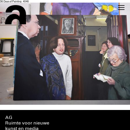
36 Days of Painting_4046
AG
Ruimte voor nieuwe
kunst en media