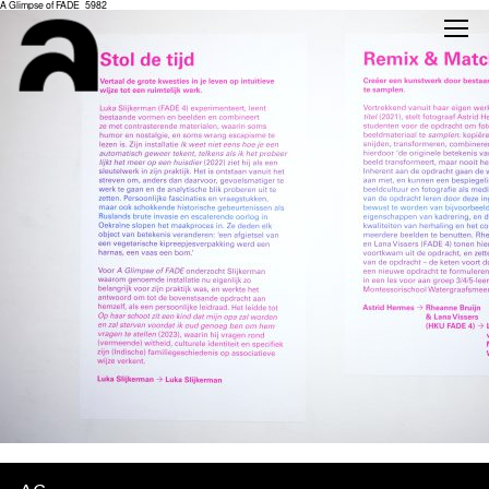
A Glimpse of FADE_5982