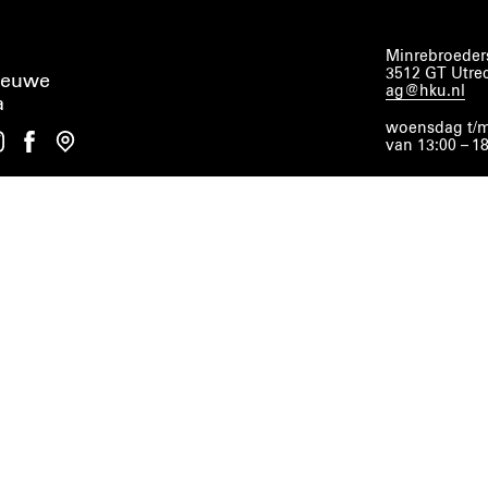
Minrebroeders
3512 GT Utre
ieuwe
ag@hku.nl
a
woensdag t/m
van 13:00 – 1