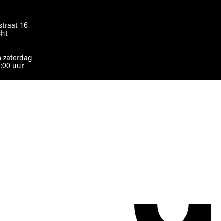
traat 16
cht
 zaterdag
8:00 uur