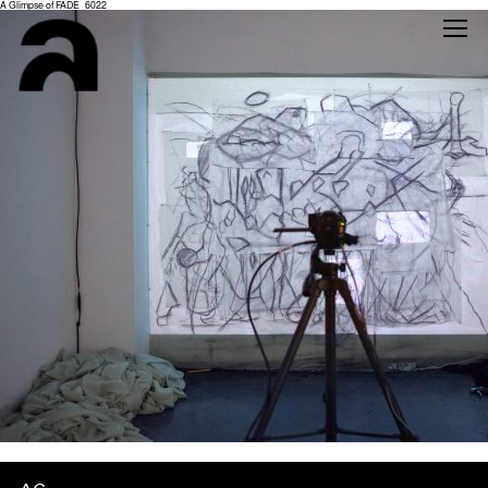
A Glimpse of FADE_6022