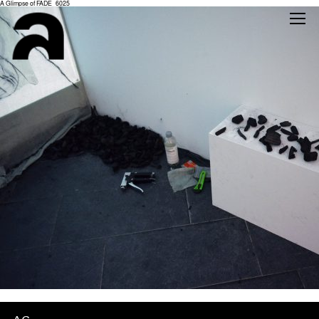
A Glimpse of FADE_6025