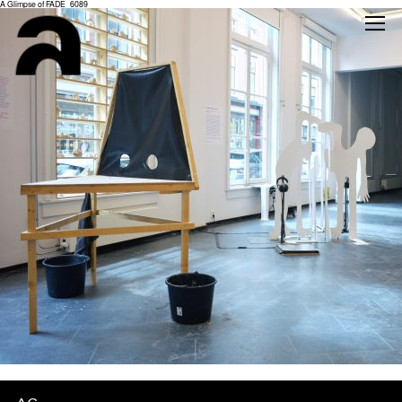
A Glimpse of FADE_6089