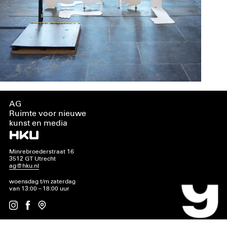
AG
Ruimte voor nieuwe
kunst en media
Minrebroederstraat 16
3512 GT Utrecht
ag@hku.nl
woensdag t/m zaterdag
van 13:00 – 18:00 uur