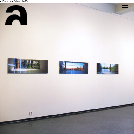
A Room – A View_0453