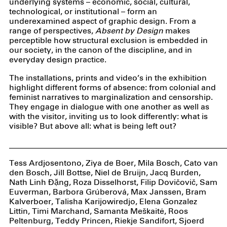
underlying systems – economic, social, cultural,
technological, or institutional – form an
underexamined aspect of graphic design. From a
range of perspectives,
Absent by Design
makes
perceptible how structural exclusion is embedded in
our society, in the canon of the discipline, and in
everyday design practice.
The installations, prints and video’s in the exhibition
highlight different forms of absence: from colonial and
feminist narratives to marginalization and censorship.
They engage in dialogue with one another as well as
with the visitor, inviting us to look differently: what is
visible? But above all: what is being left out?
_____________________________________________________
Tess Ardjosentono, Ziya de Boer, Mila Bosch, Cato van
den Bosch, Jill Bottse, Niel de Bruijn, Jacq Burden,
Nath Linh Đặng, Roza Disselhorst, Filip Dovičovič, Sam
Euverman, Barbora Grúberová, Max Janssen, Bram
Kalverboer, Talisha Karijowiredjo, Elena Gonzalez
Littin, Timi Marchand, Samanta Meškaitė, Roos
Peltenburg, Teddy Princen, Riekje Sandifort, Sjoerd