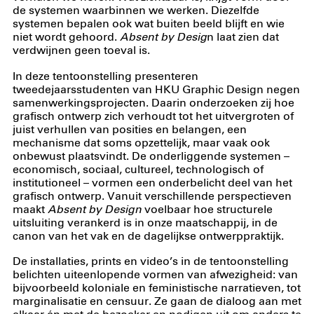
de systemen waarbinnen we werken. Diezelfde
systemen bepalen ook wat buiten beeld blijft en wie
niet wordt gehoord.
Absent by Desig
n laat zien dat
verdwijnen geen toeval is.
In deze tentoonstelling presenteren
tweedejaarsstudenten van HKU Graphic Design negen
samenwerkingsprojecten. Daarin onderzoeken zij hoe
grafisch ontwerp zich verhoudt tot het uitvergroten of
juist verhullen van posities en belangen, een
mechanisme dat soms opzettelijk, maar vaak ook
onbewust plaatsvindt. De onderliggende systemen –
economisch, sociaal, cultureel, technologisch of
institutioneel – vormen een onderbelicht deel van het
grafisch ontwerp. Vanuit verschillende perspectieven
maakt
Absent by Design
voelbaar hoe structurele
uitsluiting verankerd is in onze maatschappij, in de
canon van het vak en de dagelijkse ontwerppraktijk.
De installaties, prints en video’s in de tentoonstelling
belichten uiteenlopende vormen van afwezigheid: van
bijvoorbeeld koloniale en feministische narratieven, tot
marginalisatie en censuur. Ze gaan de dialoog aan met