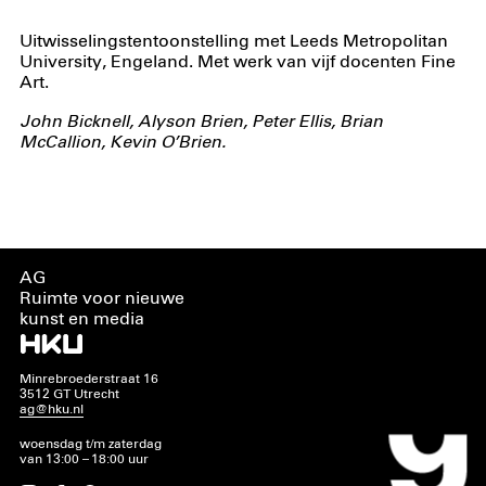
Uitwisselingstentoonstelling met Leeds Metropolitan
University, Engeland. Met werk van vijf docenten Fine
Art.
John Bicknell, Alyson Brien, Peter Ellis, Brian
McCallion, Kevin O’Brien.
AG
Ruimte voor nieuwe
kunst en media
Minrebroederstraat 16
3512 GT Utrecht
ag@hku.nl
woensdag t/m zaterdag
van 13:00 – 18:00 uur