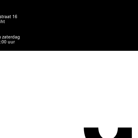
traat 16
cht
 zaterdag
8:00 uur