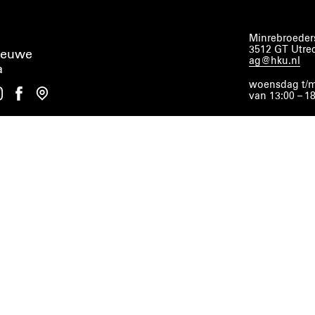
Minrebroeders
3512 GT Utre
ieuwe
ag@hku.nl
a
woensdag t/m
van 13:00 – 1