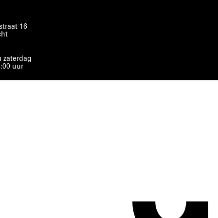
traat 16
cht
 zaterdag
8:00 uur