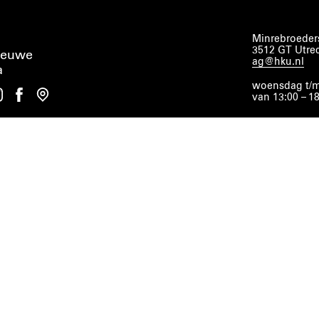
Minrebroeders
3512 GT Utre
ieuwe
ag@hku.nl
a
woensdag t/m
van 13:00 – 1