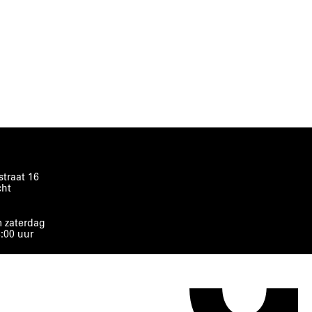
traat 16
cht
 zaterdag
8:00 uur