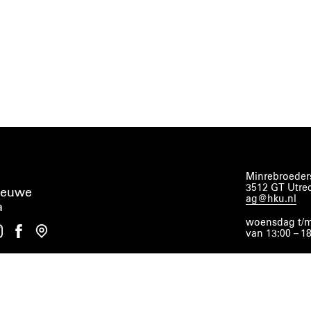
Minrebroeders
3512 GT Utre
ieuwe
ag@hku.nl
a
woensdag t/m
van 13:00 – 1