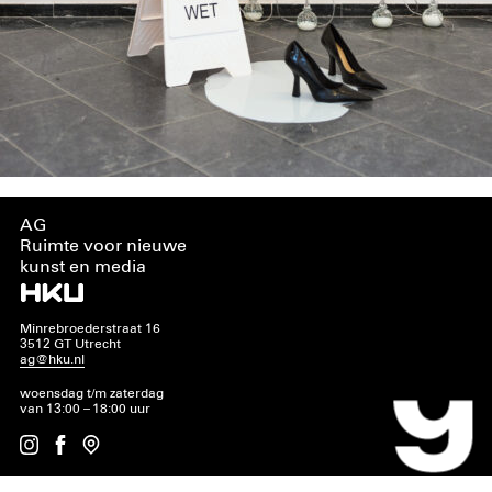
AG
Ruimte voor nieuwe
kunst en media
Minrebroederstraat 16
3512 GT Utrecht
ag@hku.nl
woensdag t/m zaterdag
van 13:00 – 18:00 uur