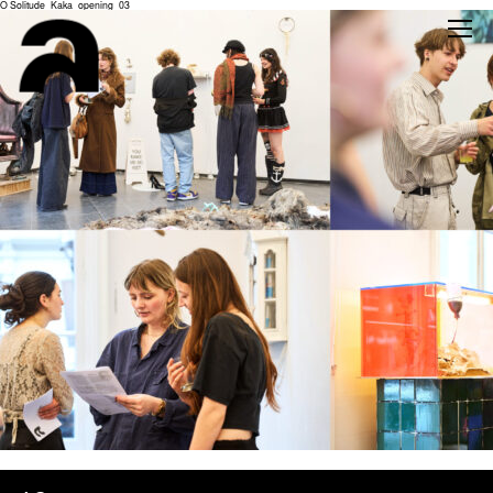
O Solitude_Kaka_opening_03