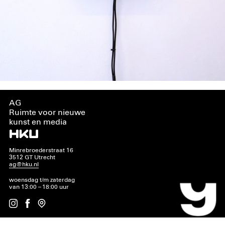
AG
Ruimte voor nieuwe
kunst en media
Minrebroederstraat 16
3512 GT Utrecht
ag@hku.nl
woensdag t/m zaterdag
van 13:00 – 18:00 uur