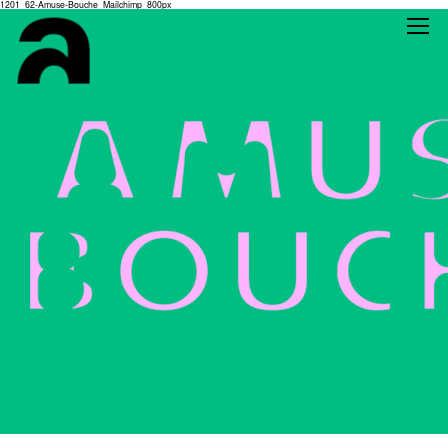
1201_62-Amuse-Bouche_Mailchimp_800px