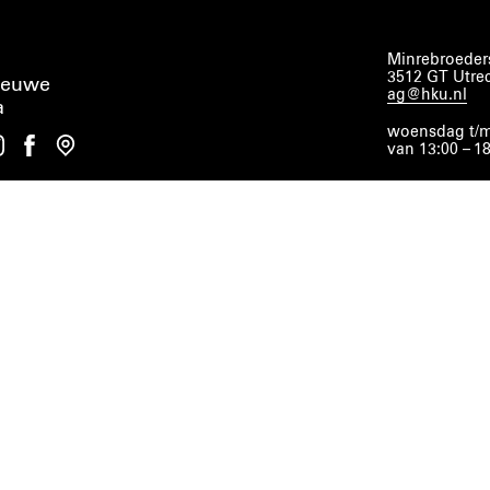
Minrebroeders
3512 GT Utre
ieuwe
ag@hku.nl
a
woensdag t/m
van 13:00 – 1