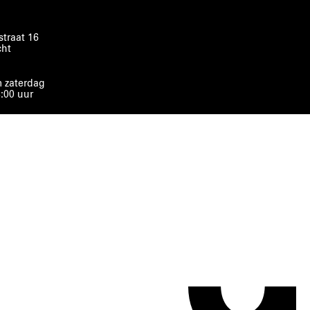
traat 16
cht
 zaterdag
8:00 uur