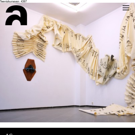
Twentyfourseven_4397