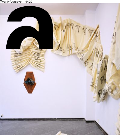
Twentyfourseven_4422