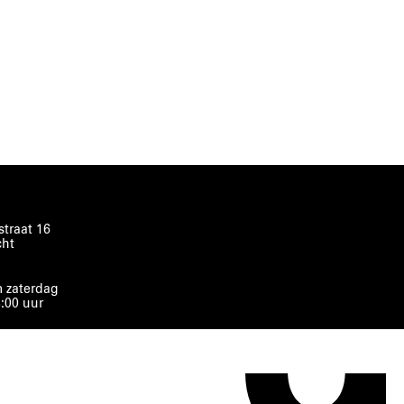
traat 16
cht
 zaterdag
8:00 uur