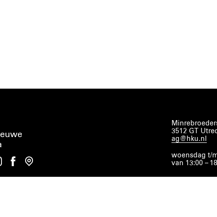
Minrebroeders
3512 GT Utre
ieuwe
ag@hku.nl
a
woensdag t/m
van 13:00 – 1