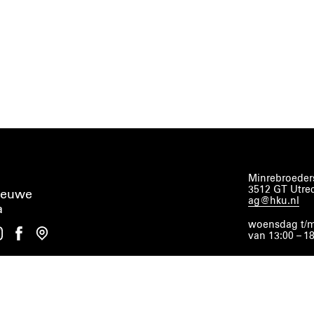
Minrebroeders
3512 GT Utre
ieuwe
ag@hku.nl
a
woensdag t/m
van 13:00 – 1