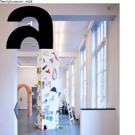
Twentyfourseven_4428