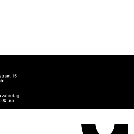
traat 16
cht
 zaterdag
8:00 uur