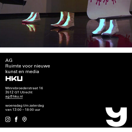
AG
Ruimte voor nieuwe
kunst en media
Minrebroederstraat 16
3512 GT Utrecht
ag@hku.nl
woensdag t/m zaterdag
van 13:00 – 18:00 uur