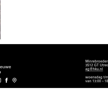
Minrebroeders
3512 GT Utre
ieuwe
ag@hku.nl
a
woensdag t/m
van 13:00 – 1