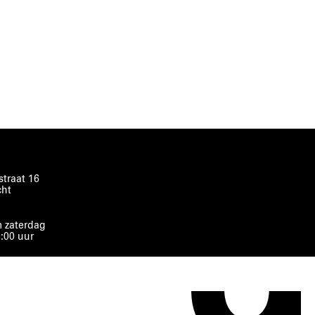
traat 16
cht
 zaterdag
8:00 uur