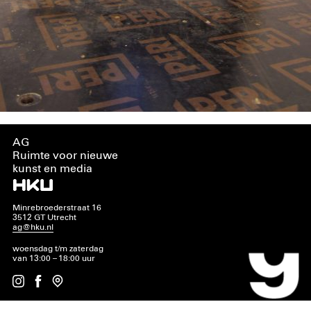
AG
Ruimte voor nieuwe
kunst en media
Minrebroederstraat 16
3512 GT Utrecht
ag@hku.nl
woensdag t/m zaterdag
van 13:00 – 18:00 uur