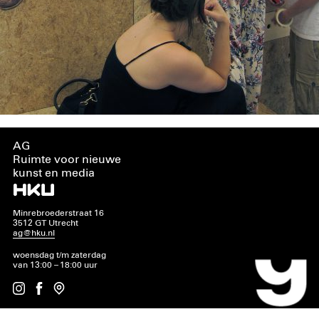
AG
Ruimte voor nieuwe
kunst en media
Minrebroederstraat 16
3512 GT Utrecht
ag@hku.nl
woensdag t/m zaterdag
van 13:00 – 18:00 uur