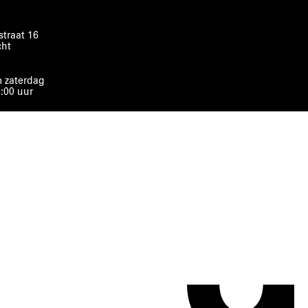
traat 16
cht
 zaterdag
8:00 uur