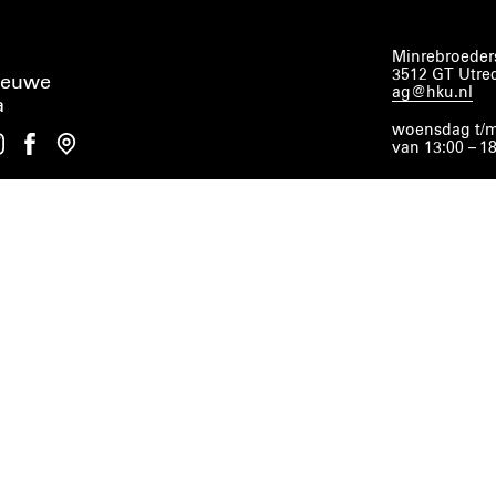
Minrebroeders
3512 GT Utre
ieuwe
ag@hku.nl
a
woensdag t/m
van 13:00 – 1