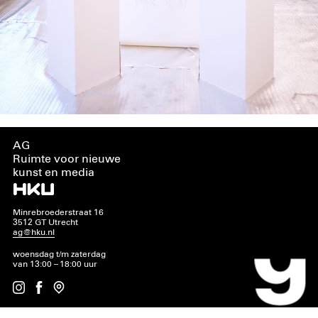
AG
Ruimte voor nieuwe
kunst en media
Minrebroederstraat 16
3512 GT Utrecht
ag@hku.nl
woensdag t/m zaterdag
van 13:00 – 18:00 uur