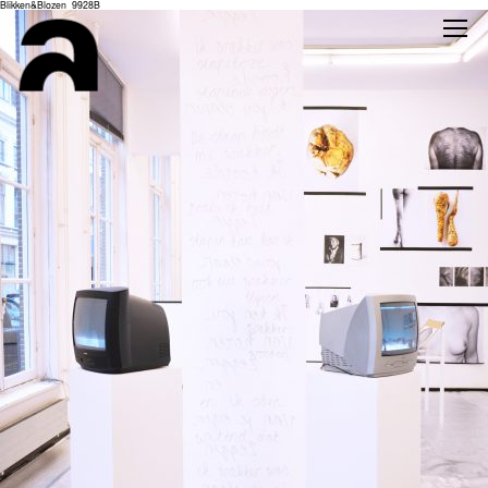
Blikken&Blozen_9928B