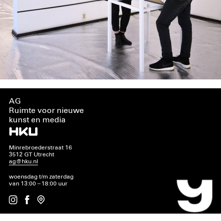
AG
Ruimte voor nieuwe
kunst en media
Minrebroederstraat 16
3512 GT Utrecht
ag@hku.nl
woensdag t/m zaterdag
van 13:00 – 18:00 uur