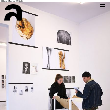
Blikken&Blozen_9967B