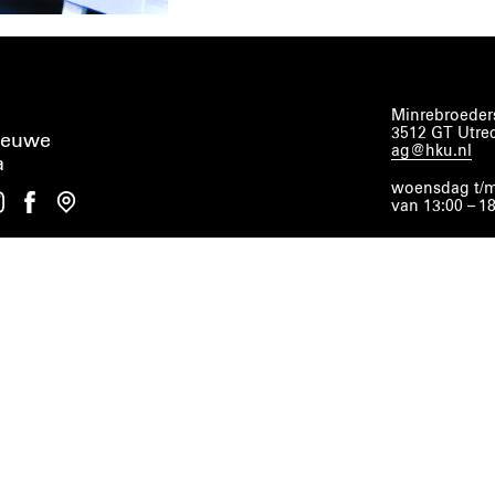
Minrebroeders
3512 GT Utre
ieuwe
ag@hku.nl
a
woensdag t/m
van 13:00 – 1