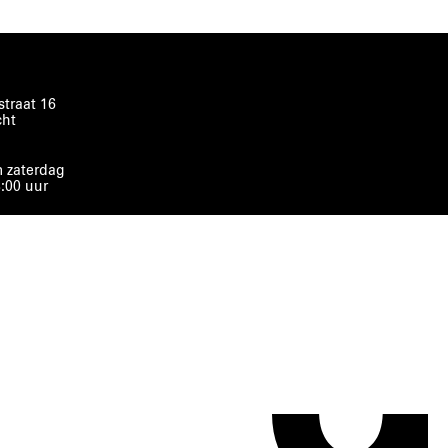
traat 16
cht
 zaterdag
8:00 uur