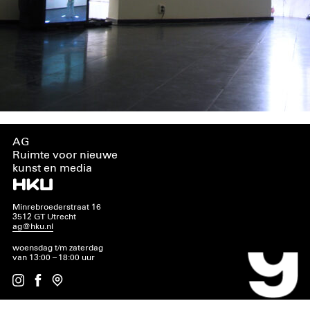
AG
Ruimte voor nieuwe
kunst en media
Minrebroederstraat 16
3512 GT Utrecht
ag@hku.nl
woensdag t/m zaterdag
van 13:00 – 18:00 uur