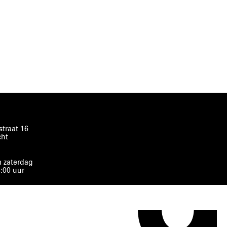
traat 16
cht
 zaterdag
8:00 uur