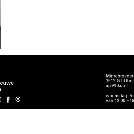
Minrebroeders
3512 GT Utre
ieuwe
ag@hku.nl
a
woensdag t/m
van 13:00 – 1