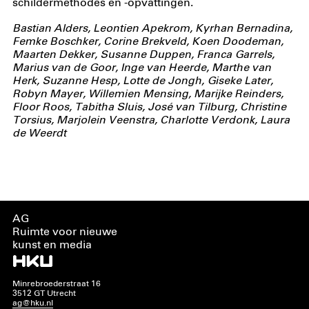
schildermethodes en -opvattingen.
Bastian Alders, Leontien Apekrom, Kyrhan Bernadina,
Femke Boschker, Corine Brekveld, Koen Doodeman,
Maarten Dekker, Susanne Duppen, Franca Garrels,
Marius van de Goor, Inge van Heerde, Marthe van
Herk, Suzanne Hesp, Lotte de Jongh, Giseke Later,
Robyn Mayer, Willemien Mensing, Marijke Reinders,
Floor Roos, Tabitha Sluis, José van Tilburg, Christine
Torsius, Marjolein Veenstra, Charlotte Verdonk, Laura
de Weerdt
AG
Ruimte voor nieuwe
kunst en media
Minrebroederstraat 16
3512 GT Utrecht
ag@hku.nl