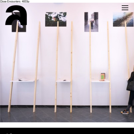
Close Encounters_4833p