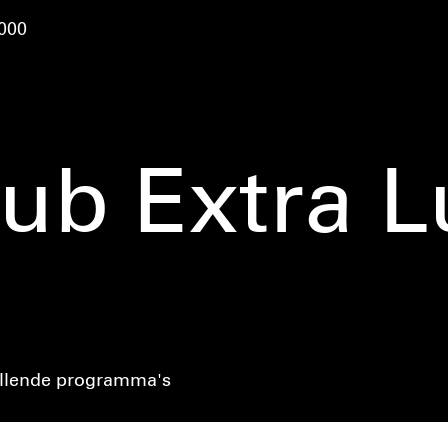
000
lub Extra L
llende programma's