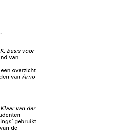
.
K, basis voor
and van
 een overzicht
reden van
Arno
 Klaar van der
udenten
ngs’ gebruikt
 van de