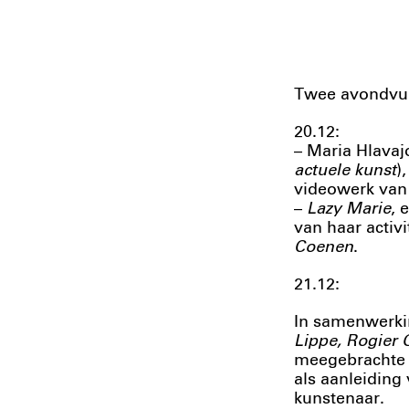
Twee avondvul
20.12:
– Maria Hlavaj
actuele kunst
)
videowerk va
–
Lazy Marie
, 
van haar activ
Coenen
.
21.12:
In samenwerk
Lippe, Rogier 
meegebrachte 
als aanleiding 
kunstenaar.