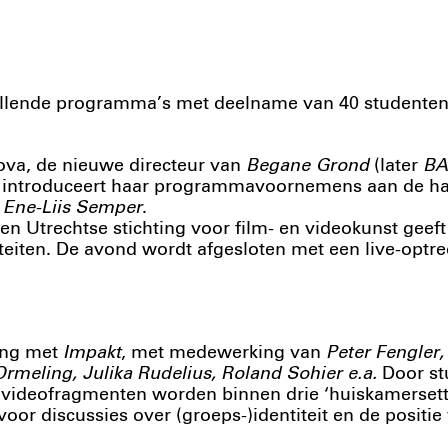
lende programma’s met deelname van 40 studenten
ova, de nieuwe directeur van
Begane Grond
(later
BA
, introduceert haar programmavoornemens aan de h
n
Ene-Liis Semper
.
een Utrechtse stichting voor film- en videokunst geeft
iteiten. De avond wordt afgesloten met een live-opt
ing met
Impakt
, met medewerking van
Peter Fengler,
Ormeling, Julika Rudelius, Roland Sohier e.a.
Door st
videofragmenten worden binnen drie ‘huiskamersetti
voor discussies over (groeps-)identiteit en de positie