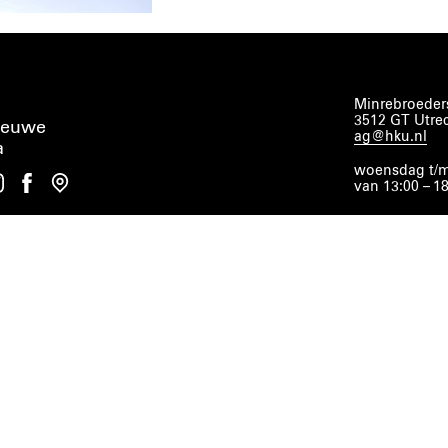
Minrebroeders
3512 GT Utre
ieuwe
ag@hku.nl
a
woensdag t/m
van 13:00 – 1