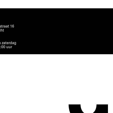
traat 16
cht
 zaterdag
8:00 uur