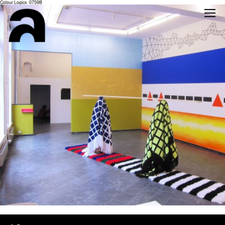
Colour Logics_0759B