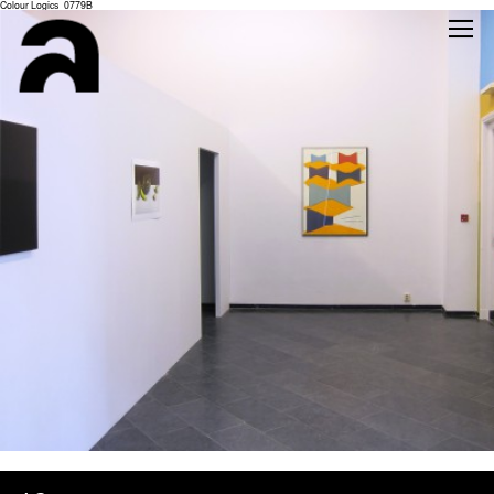
Colour Logics_0779B