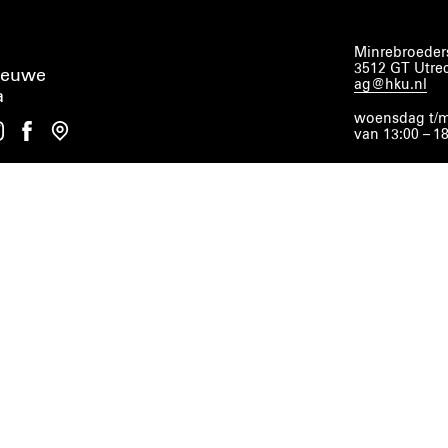
Minrebroeders
3512 GT Utre
ieuwe
ag@hku.nl
a
woensdag t/m
van 13:00 – 1