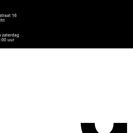
traat 16
cht
 zaterdag
8:00 uur