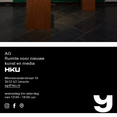
AG
Ruimte voor nieuwe
kunst en media
Minrebroederstraat 16
3512 GT Utrecht
ag@hku.nl
woensdag t/m zaterdag
van 13:00 – 18:00 uur