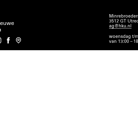
Minrebroeders
3512 GT Utre
ieuwe
ag@hku.nl
a
woensdag t/m
van 13:00 – 1