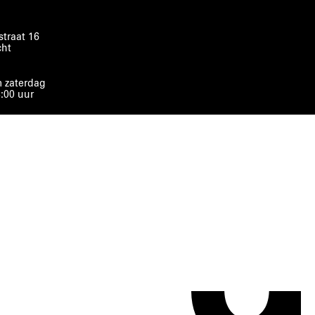
traat 16
cht
 zaterdag
8:00 uur