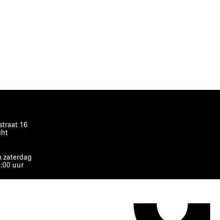
traat 16
cht
 zaterdag
8:00 uur