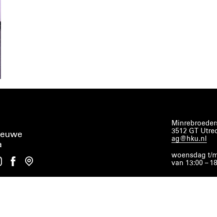
Minrebroeders
3512 GT Utre
ieuwe
ag@hku.nl
a
woensdag t/m
van 13:00 – 1