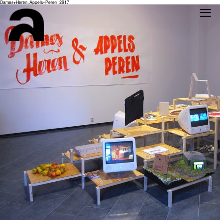
Dames+Heren, Appels+Peren_2917